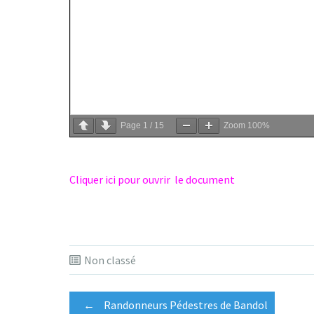
Page
1
/
15
Zoom
100%
Cliquer ici pour ouvrir le document
Non classé
Post
←
Randonneurs Pédestres de Bandol