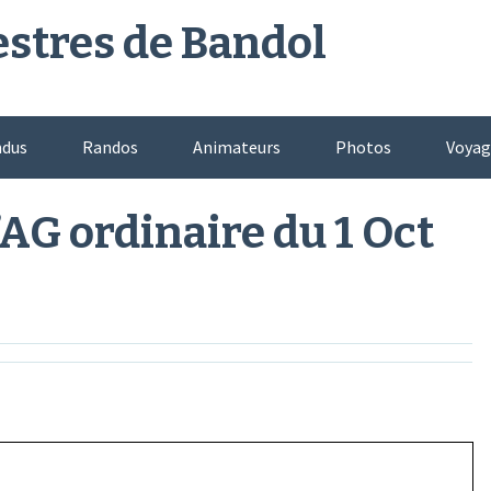
stres de Bandol
ndus
Randos
Animateurs
Photos
Voyag
n des sentiers
AG ordinaire du 1 Oct